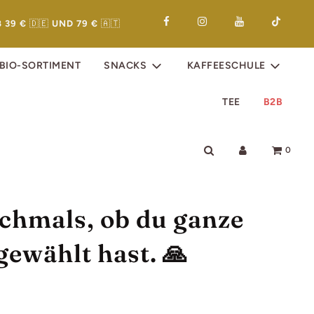
 39 €
🇩🇪
UND 79 €
🇦🇹
 BIO-SORTIMENT
SNACKS
KAFFEESCHULE
TEE
B2B
0
ochmals, ob du ganze
ewählt hast. 🙏