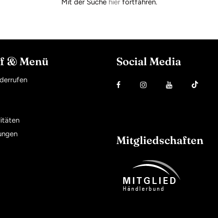
Mit der Suche
hier
fortfahren.
f & Menü
Social Media
iderrufen
itäten
ungen
Mitgliedschaften